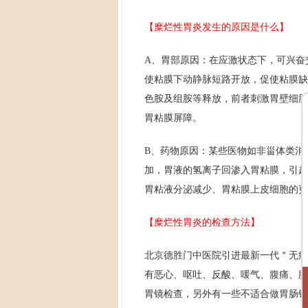
【糜烂性胃炎发生的原因是什么】
A、胃部原因：在应激状态下，可兴奋
使粘膜下动静脉短路开放，促使粘膜缺
色胺及组胺等释放，前者刺激胃壁细胞
胃粘膜屏障。
B、药物原因：某些医物如非甾体类消
加，胃液的氢离子回渗入胃粘膜，引起
胃粘液分泌减少、胃粘膜上皮细胞的更
【糜烂性胃炎的检查方法】
北京德胜门中医院引进最新一代＂无痛
有恶心、呕吐、反酸、喛气、腹痛、腹
胃镜检查，另外有一些不适合做胃肠镜