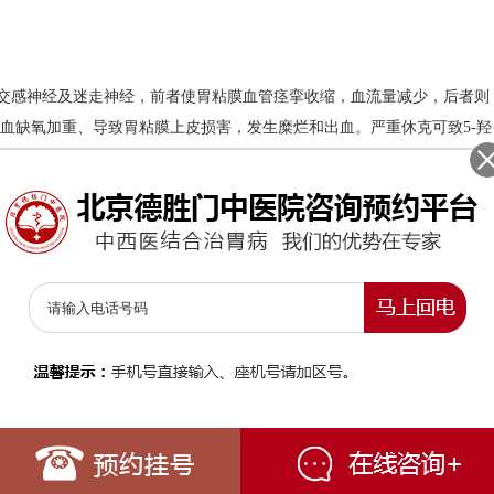
交感神经及迷走神经，前者使胃粘膜血管痉挛收缩，血流量减少，后者则
血缺氧加重、导致胃粘膜上皮损害，发生糜烂和出血。严重休克可致5-羟
释放溶酶体，直接损害胃粘膜，后者则增加胃蛋白酶及胃酸的分泌而损害
炎药、某些抗生素、酒精等，均可损伤胃的粘膜屏障，导致粘膜通透性增
胃粘膜糜烂、出血。肾上腺皮质类固醇可使盐酸和胃蛋白酶的分泌增加，
新速度减慢而导致本病。
胃镜检查＂技术，让您只需舒舒服服地睡上一小觉即可圆满完成检查，所
胀、吞咽不利、消化不良、口腔异味等胃肠相关症状者都可轻松进行无痛
的病人，如：精神紧张引起血压不稳的病人、精神分裂症病人、癫痫病