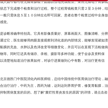
成人如今都可在无痛胃肠镜下如愿以偿地完成检查。采用无痛电子胃肠镜
状态下完成整个检查和治疗过程。整个过程胃镜检查只需２至３分钟，结
一般只需休息５至１０分钟左右即可回家。患者在整个检查过程中全身放
感觉。
是诊断准确率特别高。它具有影像质量好、屏幕画面大、图像清晰、分辨
通过它，医生能够用肉眼直接观察到消化道的内部情况，能够发现诸如溃
黏膜的充血、水肿以及色泽改变等细微变化，并且可以在直视下活检做病
物等。同时它还具有储存、录相、摄影等多种功能，便于会诊及资料保
以清楚地知道治疗效果如何，对诊疗进展做到心中有数，对治疗更有信
北京德胜门中医院消化内科医师组，总结中国传统中医胃病治疗理论，融
合治疗治疗，中药为主，西药为辅，达到达到养胃护胃，修复胃黏膜，治
抑制胃病复发的目的。想了解“糜烂性胃炎发生的原因”的详情，请点击咨