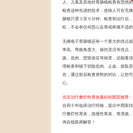
人、儿童及其他对胃肠镜检查有恐惧的
检查这种先进的技术，使病人可在无痛
肠镜只需３至５分钟。检查和治疗后，
松，不会有任何恶心反胃或疼痛不适的
无痛电子胃肠镜还有一个更大的优点就
率高、弯曲角度大、操控灵活等优点，
疡、息肉、憩室炎症等病变，还能看清
理检查和镜下切除息肉、止血、抓取异
存，通过前后检查资料的对比，让您可
心。
北京治疗糜烂性胃炎最好的医院推荐：
合四十年临床治疗经验，提出中西医结
疗糜烂性胃炎，急慢性胃炎、胃溃疡，
询在线医师解答！