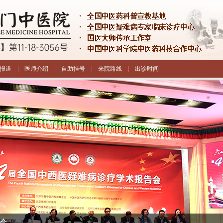
报道
|
医师介绍
|
自助挂号
|
来院路线
|
出诊时间
会