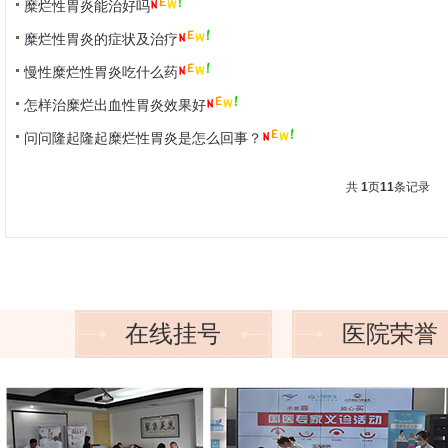
糜烂性胃炎能治好吗
糜烂性胃炎的症状及治疗
慢性糜烂性胃炎吃什么药
怎样治糜烂出血性胃炎效果好
问问隆起隆起糜烂性胃炎是怎么回事？
国医大师传承拜师仪式
共
1
页
11
条记录
在线挂号
医院荣誉